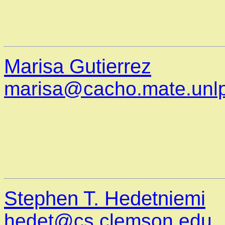
Marisa Gutierrez
marisa@cacho.mate.unlp
Stephen T. Hedetniemi
hedet@cs.clemson.edu