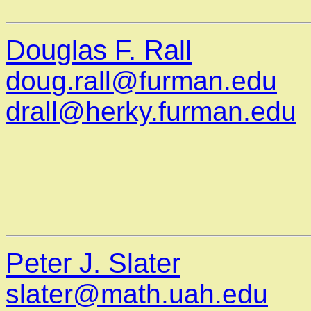
Douglas F. Rall
doug.rall@furman.edu
drall@herky.furman.edu
Peter J. Slater
slater@math.uah.edu