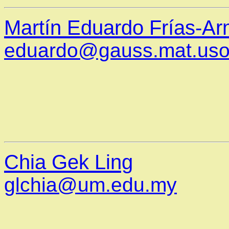
Martín Eduardo Frías-A
eduardo@gauss.mat.us
Chia Gek Ling
glchia@um.edu.my