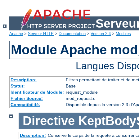
Serveu
Apache
>
Serveur HTTP
>
Documentation
>
Version 2.4
>
Modules
Module Apache mod
Langues Disp
Description:
Filtres permettant de traiter et de m
Statut:
Base
Identificateur de Module:
request_module
Fichier Source:
mod_request.c
Compatibilité:
Disponible depuis la version 2.3 d'A
Directive
KeptBody
Description:
Conserve le corps de la requête à concurrence 