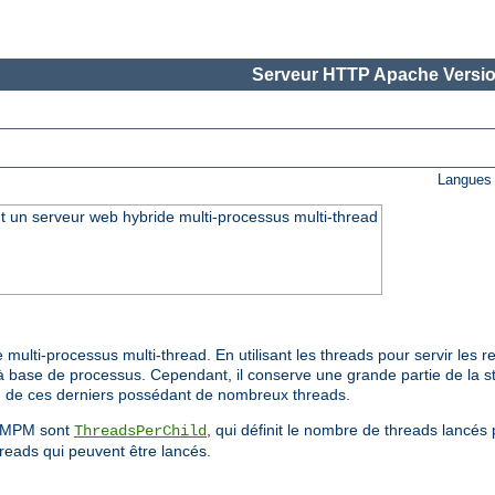
Serveur HTTP Apache Versio
Langues 
 un serveur web hybride multi-processus multi-thread
ti-processus multi-thread. En utilisant les threads pour servir les req
ase de processus. Cependant, il conserve une grande partie de la sta
n de ces derniers possédant de nombreux threads.
ce MPM sont
, qui définit le nombre de threads lancé
ThreadsPerChild
reads qui peuvent être lancés.