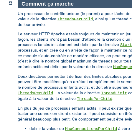
Comment ça marche
Un processus de contrôle unique (le parent) a pour tâche de
valeur de la directive
, ainsi qu'un thread 
ThreadsPerChild
de leur arrivée.
Le serveur HTTP Apache essaie toujours de maintenir un jeu 
façon, les clients n'ont pas besoin d'attendre la création d
processus lancés initialement est défini par la directive
Start
processus, et en crée ou en arrête de façon à maintenir ce nom
ce module s'auto-contrôle de manière efficace, on peut en g
(c'est à dire le nombre global maximum de threads pour tous l
enfants actifs est défini par la valeur de la directive
MaxReque
Deux directives permettent de fixer des limites absolues pou
peuvent être modifiées qu'en arrêtant complètement le serveu
le nombre de processus enfants actifs, et doit être supérieure
. La valeur de la directive
co
ThreadsPerChild
ThreadLimit
égale à la valeur de la directive
.
ThreadsPerChild
En plus du jeu de processus enfants actifs, il peut exister q
traiter une connexion client existante. Il peut subsister en th
général beaucoup plus petit. Ce comportement peut être évité 
définir la valeur de
à zéro
MaxConnectionsPerChild