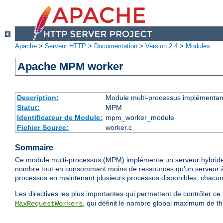
Apache
>
Serveur HTTP
>
Documentation
>
Version 2.4
>
Modules
Apache MPM worker
Description:
Module multi-processus implémentant
Statut:
MPM
Identificateur de Module:
mpm_worker_module
Fichier Source:
worker.c
Sommaire
Ce module multi-processus (MPM) implémente un serveur hybride mul
nombre tout en consommant moins de ressources qu'un serveur à b
processus en maintenant plusieurs processus disponibles, chacu
Les directives les plus importantes qui permettent de contrôler 
, qui définit le nombre global maximum de th
MaxRequestWorkers