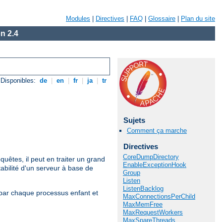
Modules
|
Directives
|
FAQ
|
Glossaire
|
Plan du site
n 2.4
Disponibles:
de
|
en
|
fr
|
ja
|
tr
Sujets
Comment ça marche
Directives
CoreDumpDirectory
uêtes, il peut en traiter un grand
EnableExceptionHook
bilité d'un serveur à base de
Group
Listen
ListenBacklog
s par chaque processus enfant et
MaxConnectionsPerChild
MaxMemFree
MaxRequestWorkers
MaxSpareThreads