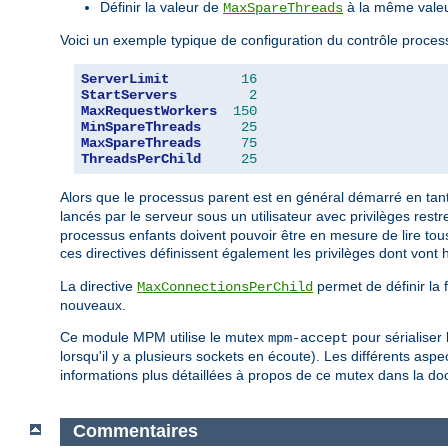
Définir la valeur de
à la même vale
MaxSpareThreads
Voici un exemple typique de configuration du contrôle proc
ServerLimit
16
StartServers
2
MaxRequestWorkers
150
MinSpareThreads
25
MaxSpareThreads
75
ThreadsPerChild
25
Alors que le processus parent est en général démarré en ta
lancés par le serveur sous un utilisateur avec privilèges restre
processus enfants doivent pouvoir être en mesure de lire tous
ces directives définissent également les privilèges dont vont hé
La directive
permet de définir la 
MaxConnectionsPerChild
nouveaux.
Ce module MPM utilise le mutex
pour sérialiser
mpm-accept
lorsqu'il y a plusieurs sockets en écoute). Les différents asp
informations plus détaillées à propos de ce mutex dans la d
Commentaires