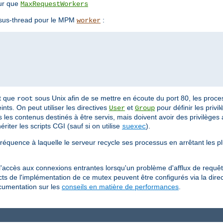
ur que
MaxRequestWorkers
essus-thread pour le MPM
:
worker
nt que
sous Unix afin de se mettre en écoute du port 80, les proce
root
ints. On peut utiliser les directives
et
pour définir les priv
User
Group
 les contenus destinés à être servis, mais doivent avoir des privilèges 
riter les scripts CGI (sauf si on utilise
).
suexec
fréquence à laquelle le serveur recycle ses processus en arrêtant les p
 l'accès aux connexions entrantes lorsqu'un problème d'afflux de requêt
ects de l'implémentation de ce mutex peuvent être configurés via la dire
ocumentation sur les
conseils en matière de performances
.