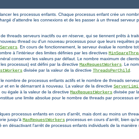
 lancer les processus enfants. Chaque processus enfant crée un nombre
chargé d'attendre les connexions et de les passer à un thread serveur 
de threads serveurs inactifs ou
en réserve
, qui se tiennent prêts à tra
'un nouveau thread ou d'un nouveau processus pour que leurs requêtes p
. En cours de fonctionnement, le serveur évalue le nombre tota
Servers
bre à l'intérieur des limites définies par les directives
MinSpareThre
énéral conserver les valeurs par défaut. Le nombre maximum de clients
es processus) est défini par la directive
. Le no
MaxRequestWorkers
divisée par la valeur de la directive
.
stWorkers
ThreadsPerChild
r le nombre de processus enfants actifs et le nombre de threads serveu
r et en le démarrant à nouveau. La valeur de la directive
ServerLimi
 ou égale à la valeur de la directive
divisée par la
MaxRequestWorkers
nstitue une limite absolue pour le nombre de threads par processus enf
uelques processus enfants en cours d'arrêt, mais dont au moins un threa
éorie jusqu'à
processus en cours d'arrêt, bien qu'e
MaxRequestWorkers
en désactivant l'arrêt de processus enfants individuels de la manière 