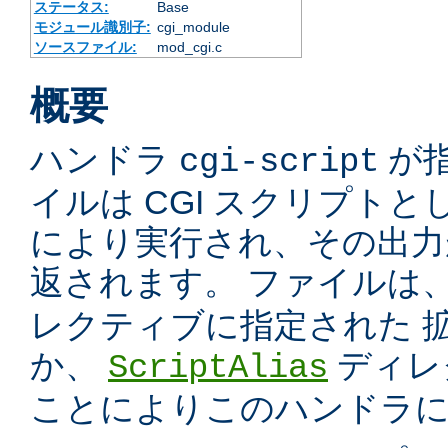
ステータス:
Base
モジュール識別子:
cgi_module
ソースファイル:
mod_cgi.c
概要
ハンドラ
が
cgi-script
イルは CGI スクリプトと
により実行され、その出力
返されます。 ファイルは
レクティブに指定された 
か、
ディレ
ScriptAlias
ことによりこのハンドラ