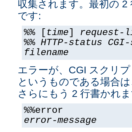
収集されます。最初の 2
です:
%% [
time
]
request-l
%%
HTTP-status
CGI-
filename
エラーが、CGI スクリ
というものである場合は
さらにもう 2 行書かれま
%%error
error-message