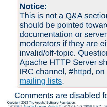
Notice:
This is not a Q&A sect
should be pointed towar
documentation or serve
moderators if they are 
invalid/off-topic. Quest
Apache HTTP Server shou
IRC channel, #httpd, on 
mailing lists
.
Comments are disabled fo
Copyright 2023 The Apache Software Foundation.
この文書は
Apache License, Version 2.0
のライセンスで提供されていま