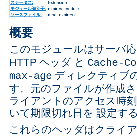
ステータス:
Extension
モジュール識別子:
expires_module
ソースファイル:
mod_expires.c
概要
このモジュールはサーバ
HTTP ヘッダ と
Cache-Co
ディレクティブの
max-age
す。元のファイルが作成さ
ライアントのアクセス時
いて期限切れ日を 設定す
これらのヘッダはクライア