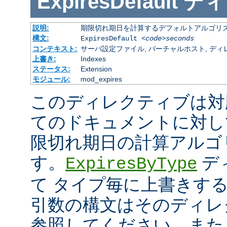
ExpiresDefault
ディ
説明:
期限切れ期日を計算するデフォルトアルゴリ
構文:
ExpiresDefault
<code>seconds
コンテキスト:
サーバ設定ファイル, バーチャルホスト, ディレクトリ
上書き:
Indexes
ステータス:
Extension
モジュール:
mod_expires
このディレクティブは対
てのドキュメントに対し
限切れ期日の計算アルゴ
す。
デ
ExpiresByType
て タイプ毎に上書きす
引数の構文はそのディレ
参照してください。また