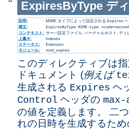
ExpiresByType
デ
説明:
MIME タイプによって設定される
ヘ
Expires
構文:
ExpiresByType
MIME-type
<code>second
コンテキスト:
サーバ設定ファイル, バーチャルホスト, ディレクトリ
上書き:
Indexes
ステータス:
Extension
モジュール:
mod_expires
このディレクティブは指
ドキュメント (
例えば
te
生成される
ヘ
Expires
ヘッダの
Control
max-
の値を定義します。 二
れの日時を生成するため