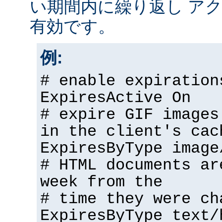
い期間内に繰り返し アク
有効です。
例:
# enable expiration
ExpiresActive On
# expire GIF images
in the client's cac
ExpiresByType image
# HTML documents ar
week from the
# time they were ch
ExpiresByType text/