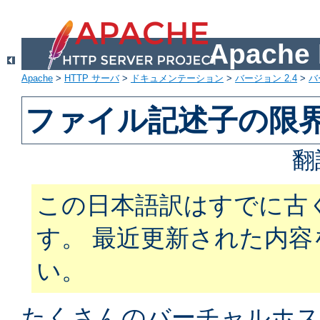
Apach
Apache
>
HTTP サーバ
>
ドキュメンテーション
>
バージョン 2.4
>
バ
ファイル記述子の限
翻
この日本語訳はすでに古
す。 最近更新された内
い。
たくさんのバーチャルホス