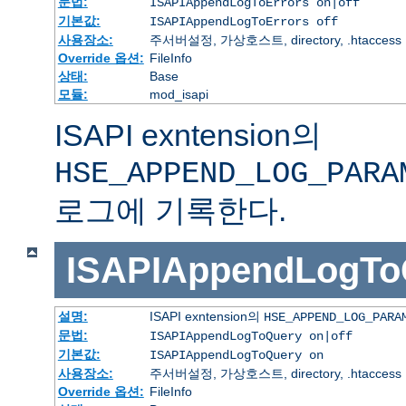
문법:
ISAPIAppendLogToErrors on|off
기본값:
ISAPIAppendLogToErrors off
사용장소:
주서버설정, 가상호스트, directory, .htaccess
Override 옵션:
FileInfo
상태:
Base
모듈:
mod_isapi
ISAPI exntension의
HSE_APPEND_LOG_PARA
로그에 기록한다.
ISAPIAppendLogTo
설명:
ISAPI exntension의
HSE_APPEND_LOG_PARA
문법:
ISAPIAppendLogToQuery on|off
기본값:
ISAPIAppendLogToQuery on
사용장소:
주서버설정, 가상호스트, directory, .htaccess
Override 옵션:
FileInfo