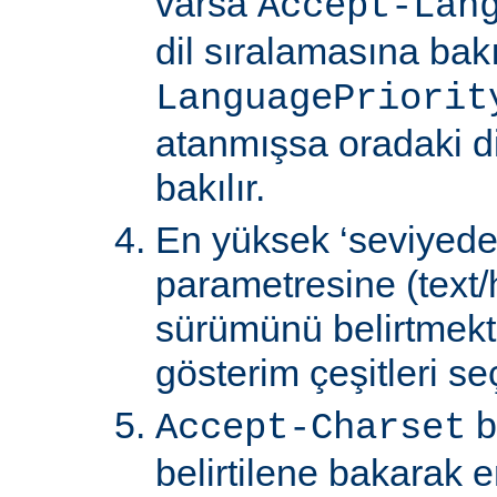
varsa
Accept-Lan
dil sıralamasına bakıl
LanguagePriorit
atanmışsa oradaki d
bakılır.
En yüksek ‘seviyede
parametresine (text/
sürümünü belirtmekte
gösterim çeşitleri seçi
b
Accept-Charset
belirtilene bakarak 