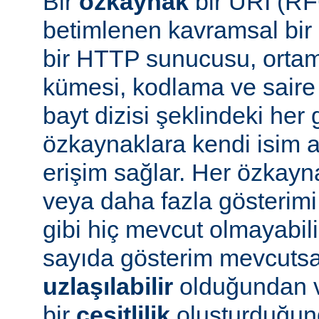
Bir
özkaynak
bir URI (RF
betimlenen kavramsal bir 
bir HTTP sunucusu, ortam 
kümesi, kodlama ve saire 
bayt dizisi şeklindeki her 
özkaynaklara kendi isim a
erişim sağlar. Her özkayn
veya daha fazla gösterimi
gibi hiç mevcut olmayabil
sayıda gösterim mevcuts
uzlaşılabilir
olduğundan v
bir
çeşitlilik
oluşturduğun