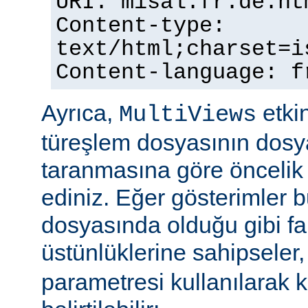
URI: misal.fr.de.ht
Content-type:
text/html;charset=i
Content-language: f
Ayrıca,
etkin
MultiViews
türeşlem dosyasının dosya
taranmasına göre öncelik 
ediniz. Eğer gösterimler 
dosyasında olduğu gibi fa
üstünlüklerine sahipseler
parametresi kullanılarak 