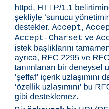
httpd, HTTP/1.1 belirtimi
şekliyle ‘sunucu yönetimin
destekler.
,
Accept
Acce
ve
Accept-Charset
Ac
istek başlıklarını tamamen
ayrıca, RFC 2295 ve RFC
tanımlanan bir deneysel u
‘şeffaf’ içerik uzlaşımını 
‘özellik uzlaşımını’ bu RF
gibi desteklemez.