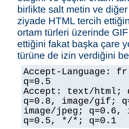
birlikte salt metin ve diğe
ziyade HTML tercih ettiğin
ortam türleri üzerinde GI
ettiğini fakat başka çare 
türüne de izin verdiğini bel
Accept-Language: fr
q=0.5
Accept: text/html; 
q=0.8, image/gif; q
image/jpeg; q=0.6, 
q=0.5, */*; q=0.1