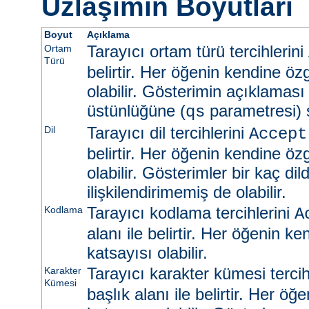
Uzlaşımın Boyutları
Boyut
Açıklama
Tarayıcı ortam türü tercihlerini
Ortam
Türü
belirtir. Her öğenin kendine öz
olabilir. Gösterimin açıklaması
üstünlüğüne (
parametresi) s
qs
Tarayıcı dil tercihlerini
Dil
Accept
belirtir. Her öğenin kendine öz
olabilir. Gösterimler bir kaç dild
ilişkilendirimemiş de olabilir.
Tarayıcı kodlama tercihlerini
Kodlama
A
alanı ile belirtir. Her öğenin k
katsayısı olabilir.
Tarayıcı karakter kümesi tercih
Karakter
Kümesi
başlık alanı ile belirtir. Her ö