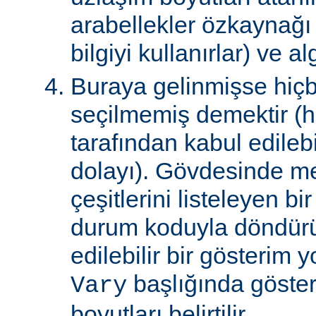
arabellekler özkaynağ
bilgiyi kullanırlar) ve al
Buraya gelinmişse hiçb
seçilmemiş demektir (hi
tarafından kabul edile
dolayı). Gövdesinde m
çeşitlerini listeleyen 
durum koduyla döndürül
edilebilir bir gösterim 
başlığında gösteri
Vary
boyutları belirtilir.