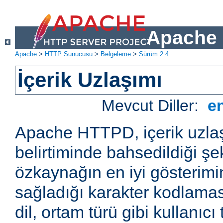
Apache 
Apache
>
HTTP Sunucusu
>
Belgeleme
>
Sürüm 2.4
İçerik Uzlaşımı
Mevcut Diller:
e
Apache HTTPD, içerik uzla
belirtiminde bahsedildiği şek
özkaynağın en iyi gösterimin
sağladığı karakter kodlamas
dil, ortam türü gibi kullanıcı