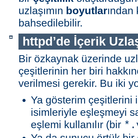
uzlaşımın
boyutlar
ından 
bahsedilebilir.
httpd’de İçerik Uzla
Bir özkaynak üzerinde uzl
çeşitlerinin her biri hakk
verilmesi gerekir. Bu iki yo
Ya gösterim çeşitlerini
isimleriyle eşleşmeyi s
eşlemi kullanılır (bir
*.
Ya da sunucu örtük bir 