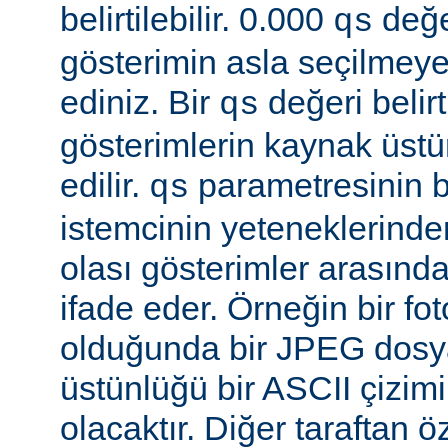
belirtilebilir. 0.000
değe
qs
gösterimin asla seçilmeye
ediniz. Bir
değeri belir
qs
gösterimlerin kaynak üst
edilir.
parametresinin be
qs
istemcinin yeteneklerinde
olası gösterimler arasında
ifade eder. Örneğin bir f
olduğunda bir JPEG dosy
üstünlüğü bir ASCII çizi
olacaktır. Diğer taraftan 