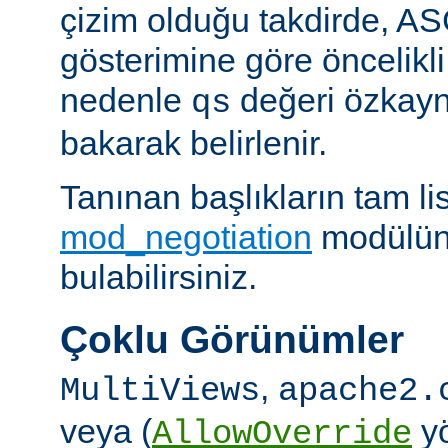
çizim olduğu takdirde, AS
gösterimine göre öncelikli
nedenle
değeri özkay
qs
bakarak belirlenir.
Tanınan başlıkların tam lis
mod_negotiation
modülün
bulabilirsiniz.
Çoklu Görünümler
,
MultiViews
apache2.
veya (
yö
AllowOverride