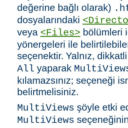
değerine bağlı olarak)
.h
dosyalarındaki
<Direct
veya
bölümleri 
<Files>
yönergeleri ile belirtilebil
seçenektir. Yalnız, dikkatl
yaparak
All
MultiView
kılamazsınız; seçeneği is
belirtmelisiniz.
şöyle etki 
MultiViews
seçeneğinin
MultiViews