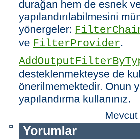
durağan hem de esnek ve
yapılandırılabilmesini mümk
yönergeler:
FilterChai
ve
.
FilterProvider
AddOutputFilterByTy
desteklenmekteyse de kull
önerilmemektedir. Onun y
yapılandırma kullanınız.
Mevcut 
Yorumlar