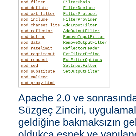
mod_filter
FilterChain
mod_deflate
FilterDeclare
mod_ext_filter
FilterProtocol
mod_include
FilterProvider
mod_charset_lite
AddInputFilter
mod_reflector
AddOutputFilter
mod_buffer
RemoveInputFilter
mod_data
RemoveOutputFilter
mod_ratelimit
ReflectorHeader
mod_reqtimeout
ExtFilterDefine
mod_request
ExtFilterOptions
mod_sed
SetInputFilter
mod_substitute
SetOutputFilter
mod_xml2enc
mod_proxy_html
Apache 2.0 ve sonrasınd
Süzgeç Zinciri, uygulama
geldiğine bakmaksızın gel
oldukça esnek ve yapılandı