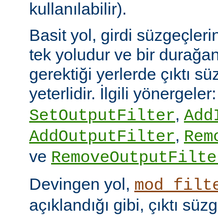
kullanılabilir).
Basit yol, girdi süzgeçler
tek yoludur ve bir durağan
gerektiği yerlerde çıktı sü
yeterlidir. İlgili yönergeler
,
SetOutputFilter
Add
,
AddOutputFilter
Rem
ve
RemoveOutputFilte
Devingen yol,
mod_filt
açıklandığı gibi, çıktı sü