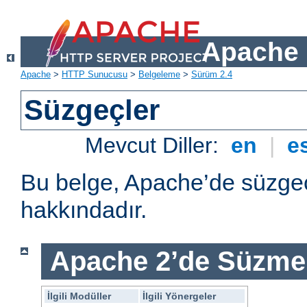
Apache 
Apache
>
HTTP Sunucusu
>
Belgeleme
>
Sürüm 2.4
Süzgeçler
Mevcut Diller:
en
|
e
Bu belge, Apache’de süzgeç
hakkındadır.
Apache 2’de Süzme 
İlgili Modüller
İlgili Yönergeler