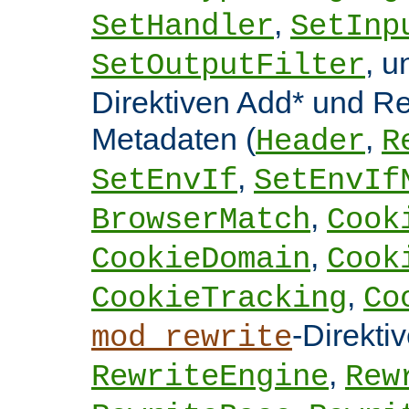
,
SetHandler
SetInp
, 
SetOutputFilter
Direktiven Add* und 
Metadaten (
,
Header
R
,
SetEnvIf
SetEnvIf
,
BrowserMatch
Cook
,
CookieDomain
Cook
,
CookieTracking
Co
-Direkti
mod_rewrite
,
RewriteEngine
Rew