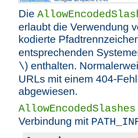
Die
AllowEncodedSlas
erlaubt die Verwendung 
kodierte Pfadtrennzeichen
entsprechenden Systemen
) enthalten. Normalerwe
\
URLs mit einem 404-Fehle
abgewiesen.
AllowEncodedSlashes
Verbindung mit
PATH_IN