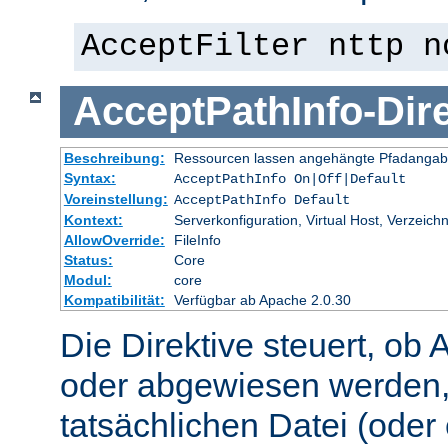
AcceptFilter nttp n
AcceptPathInfo
-
Dir
Beschreibung:
Ressourcen lassen angehängte Pfadangab
Syntax:
AcceptPathInfo On|Off|Default
Voreinstellung:
AcceptPathInfo Default
Kontext:
Serverkonfiguration, Virtual Host, Verzeichn
AllowOverride:
FileInfo
Status:
Core
Modul:
core
Kompatibilität:
Verfügbar ab Apache 2.0.30
Die Direktive steuert, ob 
oder abgewiesen werden,
tatsächlichen Datei (oder 