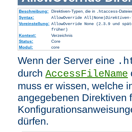
Beschreibung:
Direktiven-Typen, die in
-Dateie
.htaccess
Syntax:
AllowOverride All|None|
Direktiven-
Voreinstellung:
AllowOverride None (2.3.9 und spät
früher)
Kontext:
Verzeichnis
Status:
Core
Modul:
core
Wenn der Server eine
.h
durch
d
AccessFileName
muss er wissen, welche in
angegebenen Direktiven 
Konfigurationsanweisung
dürfen.