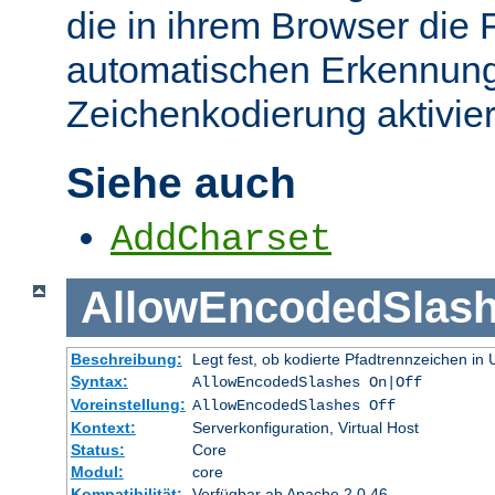
die in ihrem Browser die 
automatischen Erkennung
Zeichenkodierung aktivier
Siehe auch
AddCharset
AllowEncodedSlas
Beschreibung:
Legt fest, ob kodierte Pfadtrennzeichen i
Syntax:
AllowEncodedSlashes On|Off
Voreinstellung:
AllowEncodedSlashes Off
Kontext:
Serverkonfiguration, Virtual Host
Status:
Core
Modul:
core
Kompatibilität:
Verfügbar ab Apache 2.0.46