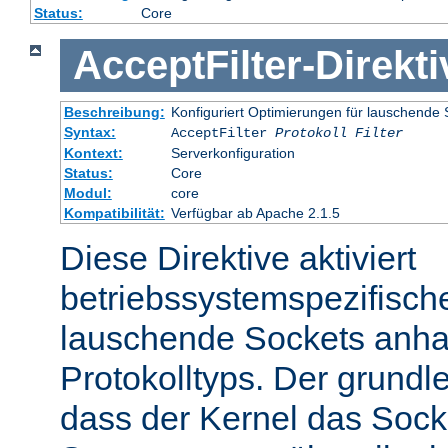
Status:
Core
AcceptFilter
-
Direkti
Beschreibung:
Konfiguriert Optimierungen für lauschende 
Syntax:
AcceptFilter
Protokoll
Filter
Kontext:
Serverkonfiguration
Status:
Core
Modul:
core
Kompatibilität:
Verfügbar ab Apache 2.1.5
Diese Direktive aktiviert
betriebssystemspezifisch
lauschende Sockets anh
Protokolltyps. Der grundl
dass der Kernel das Sock