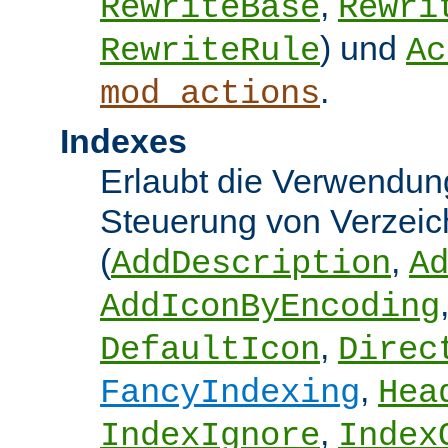
,
RewriteBase
Rewri
) und
RewriteRule
Ac
.
mod_actions
Indexes
Erlaubt die Verwendung
Steuerung von Verzeic
(
,
AddDescription
A
AddIconByEncoding
,
DefaultIcon
Direc
,
FancyIndexing
Hea
,
IndexIgnore
Index