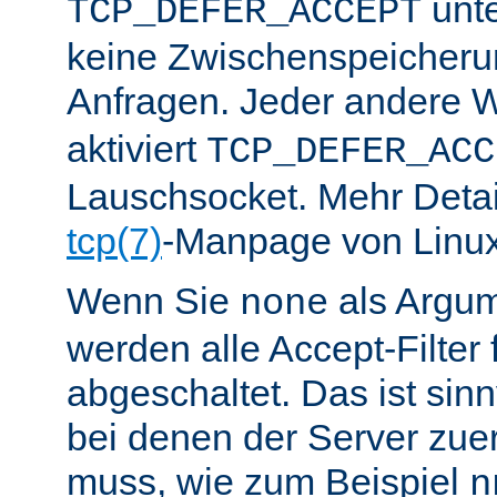
unte
TCP_DEFER_ACCEPT
keine Zwischenspeicher
Anfragen. Jeder andere W
aktiviert
TCP_DEFER_ACC
Lauschsocket. Mehr Detail
tcp(7)
-Manpage von Linux
Wenn Sie
als Argu
none
werden alle Accept-Filter 
abgeschaltet. Das ist sinnv
bei denen der Server zue
muss, wie zum Beispiel
n