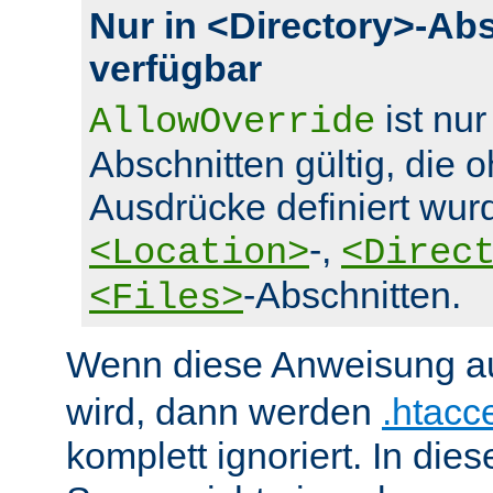
Nur in <Directory>-Ab
verfügbar
ist nur
AllowOverride
Abschnitten gültig, die 
Ausdrücke definiert wurd
-,
<Location>
<Direc
-Abschnitten.
<Files>
Wenn diese Anweisung a
wird, dann werden
.htacc
komplett ignoriert. In die