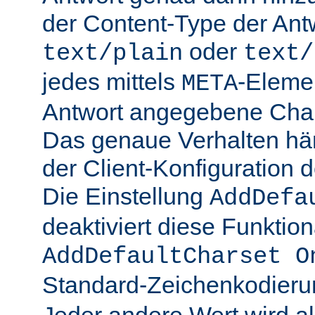
der Content-Type der Ant
oder
text/plain
text/
jedes mittels
-Elemen
META
Antwort angegebene Char
Das genaue Verhalten hän
der Client-Konfiguration 
Die Einstellung
AddDefa
deaktiviert diese Funktiona
AddDefaultCharset O
Standard-Zeichenkodier