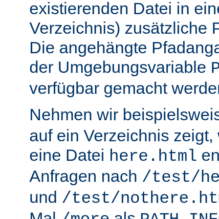
existierenden Datei in ei
Verzeichnis) zusätzliche
Die angehängte Pfadanga
der Umgebungsvariable
verfügbar gemacht werde
Nehmen wir beispielswei
auf ein Verzeichnis zeigt,
eine Datei
en
here.html
Anfragen nach
/test/h
und
/test/nothere.ht
Mal
als