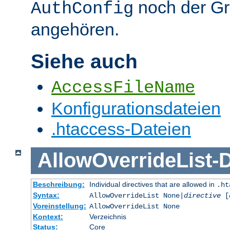
noch der G
AuthConfig
angehören.
Siehe auch
AccessFileName
Konfigurationsdateien
.htaccess-Dateien
AllowOverrideList
-
D
Beschreibung:
Individual directives that are allowed in
.ht
Syntax:
AllowOverrideList None|
directive
[
Voreinstellung:
AllowOverrideList None
Kontext:
Verzeichnis
Status:
Core