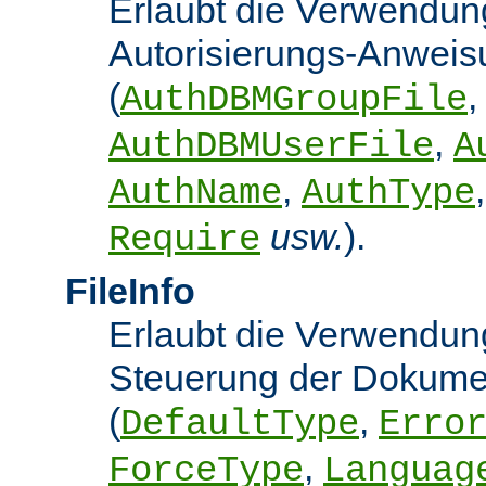
Erlaubt die Verwendun
Autorisierungs-Anwei
(
,
AuthDBMGroupFile
,
AuthDBMUserFile
A
,
AuthName
AuthType
usw.
).
Require
FileInfo
Erlaubt die Verwendung
Steuerung der Dokume
(
,
DefaultType
Erro
,
ForceType
Languag