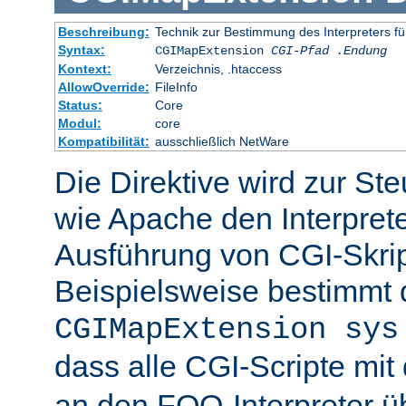
Beschreibung:
Technik zur Bestimmung des Interpreters fü
Syntax:
CGIMapExtension
CGI-Pfad
.Endung
Kontext:
Verzeichnis, .htaccess
AllowOverride:
FileInfo
Status:
Core
Modul:
core
Kompatibilität:
ausschließlich NetWare
Die Direktive wird zur St
wie Apache den Interpreter
Ausführung von CGI-Skrip
Beispielsweise bestimmt
CGIMapExtension sys
dass alle CGI-Scripte mi
an den FOO-Interpreter 