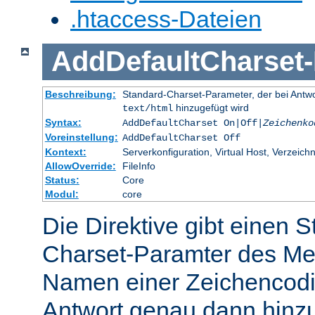
.htaccess-Dateien
AddDefaultCharset
-
Beschreibung:
Standard-Charset-Parameter, der bei Ant
hinzugefügt wird
text/html
Syntax:
AddDefaultCharset On|Off|
Zeichenko
Voreinstellung:
AddDefaultCharset Off
Kontext:
Serverkonfiguration, Virtual Host, Verzeichn
AllowOverride:
FileInfo
Status:
Core
Modul:
core
Die Direktive gibt einen 
Charset-Paramter des Me
Namen einer Zeichencodie
Antwort genau dann hinzu