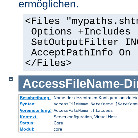
ermöglichen.
<Files "mypaths.sht
Options +Includes
SetOutputFilter IN
AcceptPathInfo On
</Files>
AccessFileName
-
Di
Beschreibung:
Name der dezentralen Konfigurationsdatei
Syntax:
AccessFileName
Dateiname
[
Dateinam
Voreinstellung:
AccessFileName .htaccess
Kontext:
Serverkonfiguration, Virtual Host
Status:
Core
Modul:
core