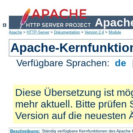
Apache
Apache
>
HTTP-Server
>
Dokumentation
>
Version 2.4
>
Module
Apache-Kernfunktio
Verfügbare Sprachen:
de
Diese Übersetzung ist mög
mehr aktuell. Bitte prüfen 
Version auf die neuesten
Beschreibung:
Ständig verfügbare Kernfunktionen des Apache