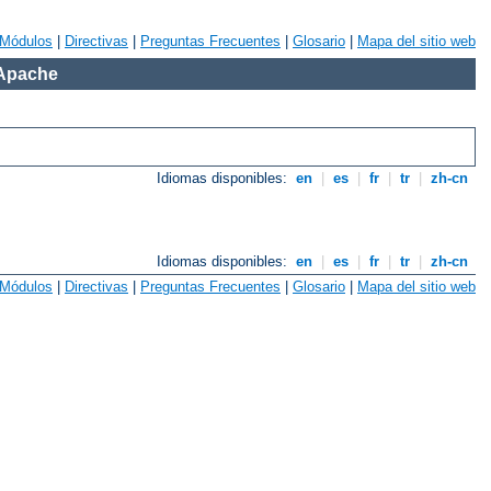
Módulos
|
Directivas
|
Preguntas Frecuentes
|
Glosario
|
Mapa del sitio web
 Apache
Idiomas disponibles:
en
|
es
|
fr
|
tr
|
zh-cn
Idiomas disponibles:
en
|
es
|
fr
|
tr
|
zh-cn
Módulos
|
Directivas
|
Preguntas Frecuentes
|
Glosario
|
Mapa del sitio web