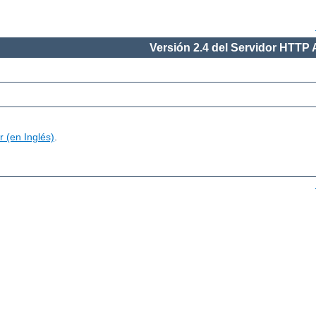
Versión 2.4 del Servidor HTTP
 (en Inglés)
.