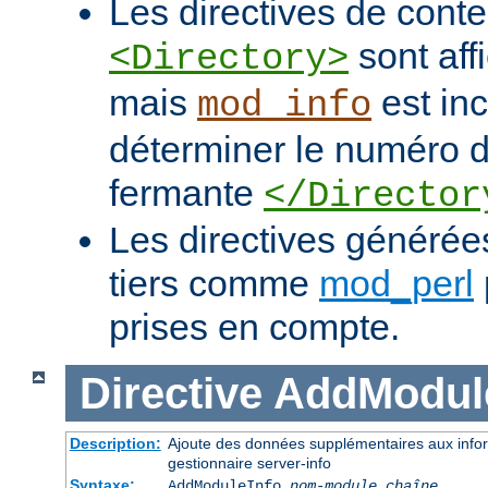
Les directives de con
sont af
<Directory>
mais
est in
mod_info
déterminer le numéro de
fermante
</Director
Les directives généré
tiers comme
mod_perl
prises en compte.
Directive
AddModul
Description:
Ajoute des données supplémentaires aux infor
gestionnaire server-info
Syntaxe:
AddModuleInfo
nom-module
chaîne