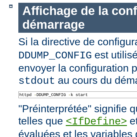
Affichage de la con
démarrage
Si la directive de configu
est utilis
DDUMP_CONFIG
envoyer la configuration p
au cours du déma
stdout
httpd 
-
DDUMP_CONFIG 
-
k start
"Préinterprétée" signifie q
telles que
e
<IfDefine>
évaluées et les variables