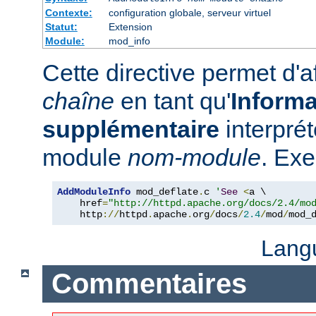
Contexte:
configuration globale, serveur virtuel
Statut:
Extension
Module:
mod_info
Cette directive permet d'a
chaîne
en tant qu'
Informa
supplémentaire
interpré
module
nom-module
. Exe
AddModuleInfo
 mod_deflate
.
c 
'
See
<
a \

    href
=
"http://httpd.apache.org/docs/2.4/mo
    http
://
httpd
.
apache
.
org
/
docs
/
2.4
/
mod
/
mod_
Lang
Commentaires