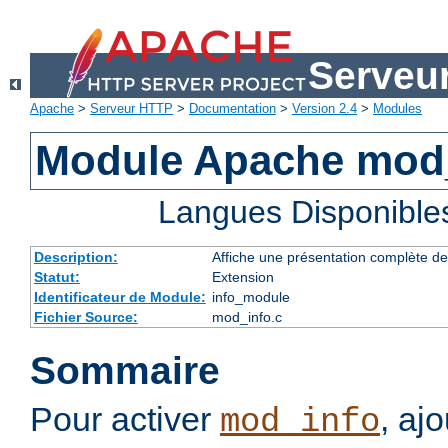
Serveu
Apache
>
Serveur HTTP
>
Documentation
>
Version 2.4
>
Modules
Module Apache mod
Langues Disponible
Description:
Affiche une présentation complète de
Statut:
Extension
Identificateur de Module:
info_module
Fichier Source:
mod_info.c
Sommaire
Pour activer
, aj
mod_info